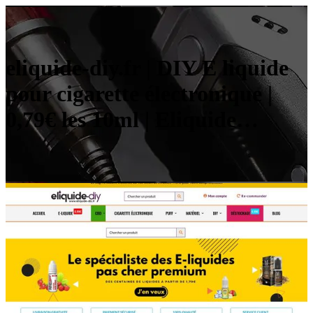
eliquide-diy.fr | DIY E liquide
pour cigarette électronique |
0,79€ les 10ml | Eliquide…