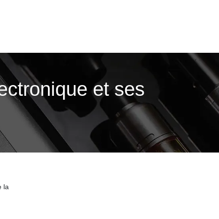
ectroni­que et ses
 la