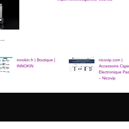
innokin.fr | Boutique |
nicovip.com |
INNOKIN
Accessoire Cigar
Electronique Pa
– Nicovip