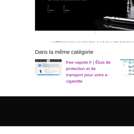
Dans la même catégorie
free-vapote.fr | Étuis de
protection et de
transport pour votre e-
cigarette